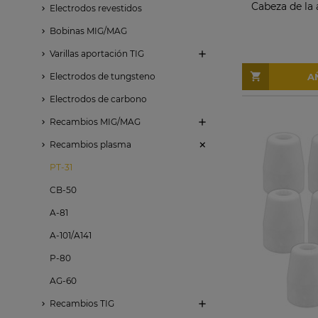
Cabeza de la
Electrodos revestidos
Bobinas MIG/MAG
Varillas aportación TIG
Electrodos de tungsteno
A
Electrodos de carbono
Recambios MIG/MAG
Recambios plasma
PT-31
CB-50
A-81
A-101/A141
P-80
AG-60
Recambios TIG