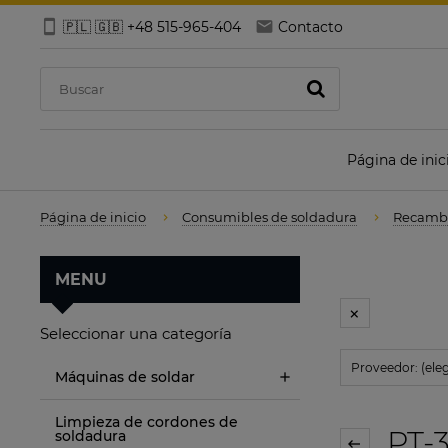
🇵🇱 🇬🇧 +48 515-965-404
Contacto
Página de inic
Página de inicio
Consumibles de soldadura
Recambi
MENU
Seleccionar una categoría
Proveedor: (eleg
Máquinas de soldar
Limpieza de cordones de
PT-3
soldadura