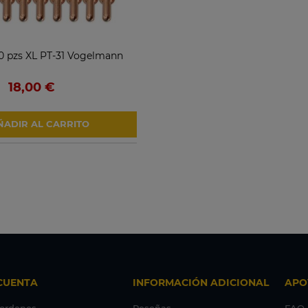
0 pzs XL PT-31 Vogelmann
18,00 €
ÑADIR AL CARRITO
CUENTA
INFORMACIÓN ADICIONAL
APO
 ordenes
Reseñas
FAQ