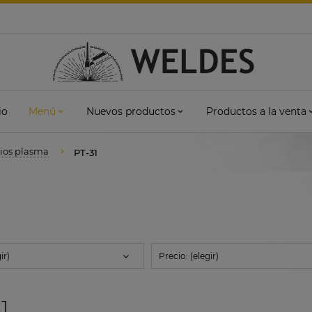
io
Menú
Nuevos productos
Productos a la venta
os plasma
PT-31
ir)
Precio: (elegir)
1