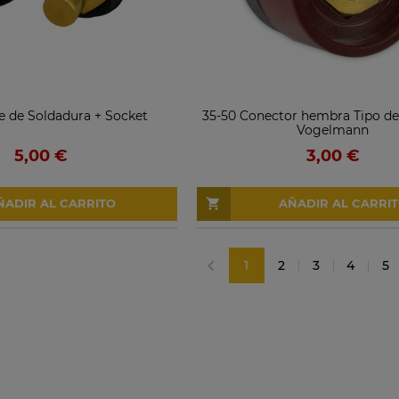
e de Soldadura + Socket
35-50 Conector hembra Tipo de
Vogelmann
5,00 €
3,00 €
ÑADIR AL CARRITO
AÑADIR AL CARRI
1
2
3
4
5
«