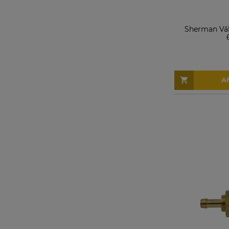
Sherman Vál
A