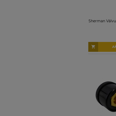
Sherman Válvul
A