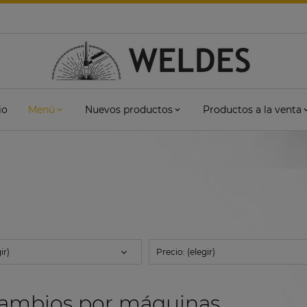
io
Menú
Nuevos productos
Productos a la venta
ir)
Precio: (elegir)
ambios por máquinas