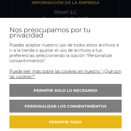
INFORMACIÓN DE LA EMPRESA
PEMAT S.C.
Przyjaźni 48b/11, 41-103
Siemianowice Śląskie, Polonia
Nos preocupamos por tu
NIF-IVA: PL6431768329
privacidad
Puedes aceptar nuestro uso de todos estos archivos e
ir a la tienda o ajustar el uso de archivos a tus
DIRECCIÓN DE ENVÍO Y ALMACÉN
preferencias seleccionando la opción "Personalizar
consentimientos".
PEMAT S.C.
Kazimierza Pułaskiego 75
Puede leer más sobre las cookies en nuestro "¿Qué son
41-902, Bytom
las cookies?"
Polonia
PERMITIR SOLO LO NECESARIO
Tel.:
+(48)515-965-404
Correo:
trade@pematsc.pl
PERSONALIZAR LOS CONSENTIMIENTOS
PERMITIR TODO