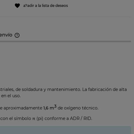
a?adir a la lista de deseos
 envío
El precio no incluye los costos de
pago posibles
triales, de soldadura y mantenimiento. La fabricación de alta
en el uso.
3
tiene aproximadamente
1,6 m
de oxígeno técnico.
 con el símbolo π (pi) conforme a ADR / RID.