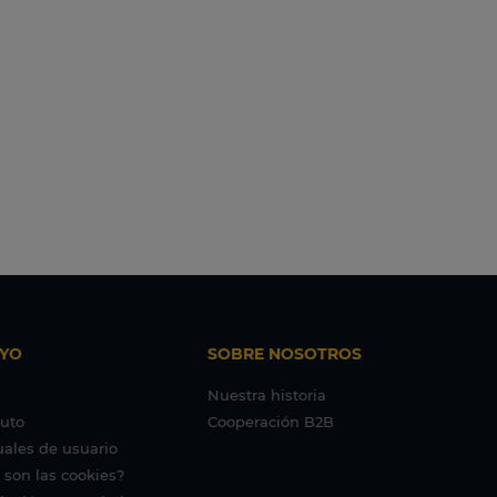
YO
SOBRE NOSOTROS
Nuestra historia
tuto
Cooperación B2B
ales de usuario
 son las cookies?