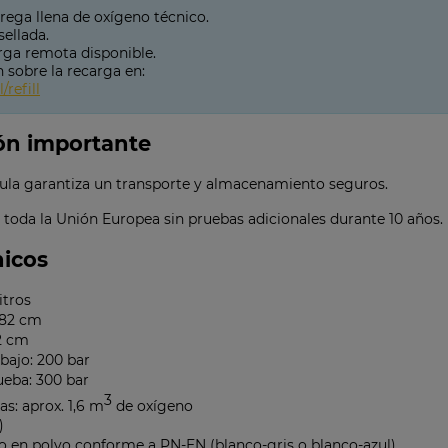
trega llena de oxígeno técnico.
sellada.
arga remota disponible.
 sobre la recarga en:
/refill
ón importante
vula garantiza un transporte y almacenamiento seguros.
 toda la Unión Europea sin pruebas adicionales durante 10 años.
nicos
itros
 82 cm
2 cm
bajo: 200 bar
ueba: 300 bar
3
s: aprox. 1,6 m
de oxígeno
)
 en polvo conforme a PN-EN (blanco-gris o blanco-azul)