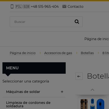
🇵🇱 🇬🇧 +48 515-965-404
Contacto
Página de inic
Página de inicio
Accesorios de gas
Botellas
8 li
MENU
Botell
Seleccionar una categoría
Máquinas de soldar
Limpieza de cordones de
soldadura