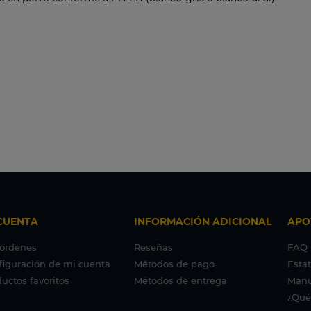
CUENTA
INFORMACIÓN ADICIONAL
APO
 ordenes
Reseñas
FAQ
figuración de mi cuenta
Métodos de pago
Esta
uctos favoritos
Métodos de entrega
Manu
¿Qué