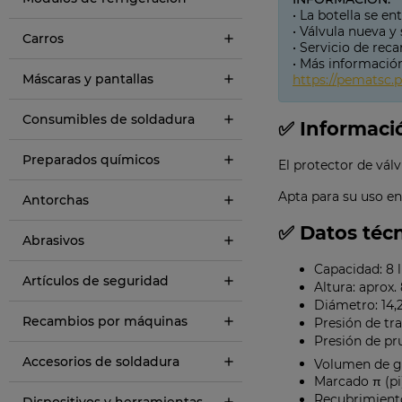
• La botella se en
• Válvula nueva y 
Carros
• Servicio de rec
• Más información
Máscaras y pantallas
https://pematsc.pl
Consumibles de soldadura
✅ Informaci
Preparados químicos
El protector de vál
Apta para su uso en
Antorchas
✅ Datos téc
Abrasivos
Capacidad: 8 l
Artículos de seguridad
Altura: aprox.
Diámetro: 14,
Recambios por máquinas
Presión de tra
Presión de pr
Accesorios de soldadura
Volumen de ga
Marcado π (pi
Recubrimiento
Dispositivos y herramientas