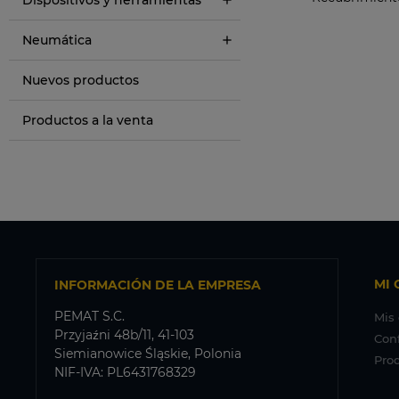
Neumática
Nuevos productos
Productos a la venta
MI 
INFORMACIÓN DE LA EMPRESA
PEMAT S.C.
Mis
Przyjaźni 48b/11, 41-103
Con
Siemianowice Śląskie, Polonia
Prod
NIF-IVA: PL6431768329