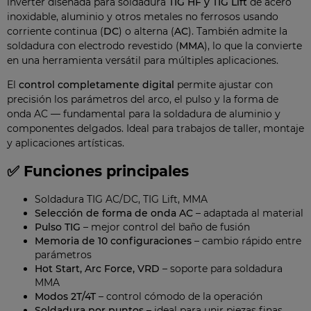
inverter diseñada para soldadura
TIG HF y TIG Lift
de acero
inoxidable, aluminio y otros metales no ferrosos usando
corriente continua (
DC
) o alterna (
AC
). También admite la
soldadura con electrodo revestido (
MMA
), lo que la convierte
en una herramienta versátil para múltiples aplicaciones.
El
control completamente digital
permite ajustar con
precisión los parámetros del arco, el pulso y la forma de
onda AC — fundamental para la soldadura de aluminio y
componentes delgados. Ideal para trabajos de taller, montaje
y aplicaciones artísticas.
✅ Funciones principales
Soldadura TIG AC/DC, TIG Lift, MMA
Selección de forma de onda AC
– adaptada al material
Pulso TIG
– mejor control del baño de fusión
Memoria de 10 configuraciones
– cambio rápido entre
parámetros
Hot Start, Arc Force, VRD
– soporte para soldadura
MMA
Modos 2T/4T
– control cómodo de la operación
Soldadura por puntos
– ideal para unir piezas finas