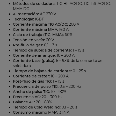
Métodos de soldadura:
TIG HF AC/DC, TIG Lift AC/DC,
MMA DC
Alimentación:
AC 230 V
Tecnología:
IGBT
Corriente máxima TIG AC/DC:
200 A
Corriente máxima MMA:
160 A
Ciclo de trabajo (TIG, MMA):
60%
Tensión en vacío:
60 V
Pre-flujo de gas:
0,1 – 3 s
Tiempo de subida de corriente:
1 – 15 s
Corriente de arranque:
10 – 200 A
Corriente base (pulso):
5 – 95% de la corriente de
soldadura
Tiempo de bajada de corriente:
0 – 25 s
Corriente de cráter:
10 – 200 A
Post-flujo de gas TIG:
1 – 15 s
Frecuencia de pulso TIG:
0,5 – 200 Hz
Ancho de pulso TIG:
10 – 90%
Frecuencia AC:
20 – 300 Hz
Balance AC:
20 – 80%
Tiempo de Cold Welding:
0,1 – 20 s
Consumo máximo MMA:
31,4 A