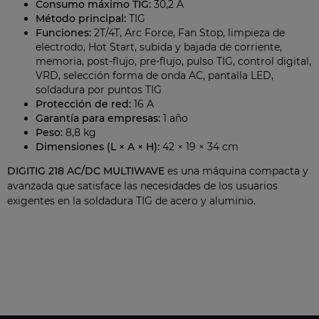
Consumo máximo TIG:
30,2 A
Método principal:
TIG
Funciones:
2T/4T, Arc Force, Fan Stop, limpieza de
electrodo, Hot Start, subida y bajada de corriente,
memoria, post-flujo, pre-flujo, pulso TIG, control digital,
VRD, selección forma de onda AC, pantalla LED,
soldadura por puntos TIG
Protección de red:
16 A
Garantía para empresas:
1 año
Peso:
8,8 kg
Dimensiones (L × A × H):
42 × 19 × 34 cm
DIGITIG 218 AC/DC MULTIWAVE
es una máquina compacta y
avanzada que satisface las necesidades de los usuarios
exigentes en la soldadura TIG de acero y aluminio.