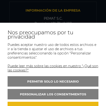
INFORMACIÓN DE LA EMPRESA
PEMAT S.C.
Przyjaźni 48b/11, 41-103
Siemianowice Śląskie, Polonia
Nos preocupamos por tu
NIF-IVA: PL6431768329
privacidad
Puedes aceptar nuestro uso de todos estos archivos e
ir a la tienda o ajustar el uso de archivos a tus
DIRECCIÓN DE ENVÍO Y ALMACÉN
preferencias seleccionando la opción "Personalizar
consentimientos".
PEMAT S.C.
Kazimierza Pułaskiego 75
Puede leer más sobre las cookies en nuestro "¿Qué son
41-902, Bytom
las cookies?"
Polonia
PERMITIR SOLO LO NECESARIO
Tel.:
+(48)515-965-404
Correo:
trade@pematsc.pl
PERSONALIZAR LOS CONSENTIMIENTOS