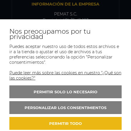
INFORMACIÓN DE LA EMPRESA
PEMAT S.C.
Przyjaźni 48b/11, 41-103
Siemianowice Śląskie, Polonia
Nos preocupamos por tu
NIF-IVA: PL6431768329
privacidad
Puedes aceptar nuestro uso de todos estos archivos e
ir a la tienda o ajustar el uso de archivos a tus
DIRECCIÓN DE ENVÍO Y ALMACÉN
preferencias seleccionando la opción "Personalizar
consentimientos".
PEMAT S.C.
Kazimierza Pułaskiego 75
Puede leer más sobre las cookies en nuestro "¿Qué son
41-902, Bytom
las cookies?"
Polonia
PERMITIR SOLO LO NECESARIO
Tel.:
+(48)515-965-404
Correo:
trade@pematsc.pl
PERSONALIZAR LOS CONSENTIMIENTOS
PERMITIR TODO