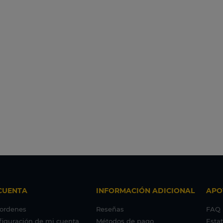
CUENTA
INFORMACIÓN ADICIONAL
APO
 ordenes
Reseñas
FAQ
figuración de mi cuenta
Métodos de pago
Esta