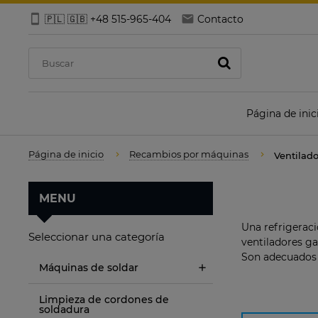
🇵🇱 🇬🇧 +48 515-965-404
Contacto
Página de inic
Página de inicio
Recambios por máquinas
Ventilad
MENU
Una refrigeraci
Seleccionar una categoría
ventiladores ga
Son adecuados p
Máquinas de soldar
Limpieza de cordones de
soldadura