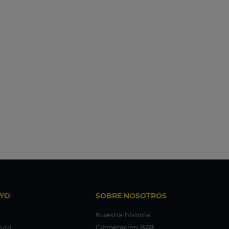
YO
SOBRE NOSOTROS
Nuestra historia
tuto
Cooperación B2B