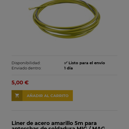
Disponibilidad:
✅ Listo para el envío
Enviado dentro:
1 día
5,00 €
AÑADIR AL CARRITO
Liner de acero amarillo 5m para
antorchas de soldadura MIG / MAG